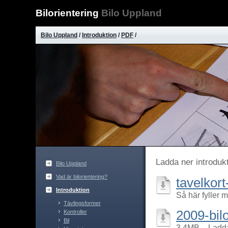
Bilorientering
Bilo Uppland
Bilo Uppland
/
Introduktion
/
PDF
/
Ladda ner introdukt
Bilo Uppland
Vad är bilorientering?
tavelkort
Introduktion
Så här fyller m
Tävlingsformer
2009-bil
Kontroller
Bil
3.4MB – Ladda 