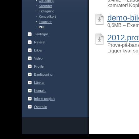
Utrustning
kamrater! Kopi
Körorder
Tidtagning
demo-bil
Kontrollkort
Licenser
0,6MB – Exemp
PDF
Tävlingar
2012.pro
Referat
Prova-på-bana 
Ligger kvar som
Bilder
Video
Profiler
Banläggning
Länkar
Kontakt
Info in english
Översikt