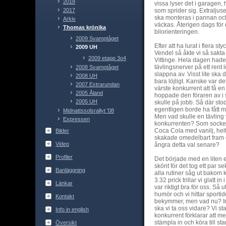
2018
vissa lyser det i garagen, 
2017
som sprider sig. Extralju
ska monteras i pannan oc
Arkiv
väckas. Återigen dags fö
Thomas krönika
bilorienteringen.
2009 Svamptåget
Efter att ha lurat i flera st
2009 UH
Vendel så åkte vi så sakta 
2009 etapp 3o4
Vittinge. Hela dagen hade 
tävlingsnerver på ett rent l
2008 Svamptåget
slappna av. Visst lite ska 
2008 UH
bara löjligt. Kanske var det
2007 Extrarundan
värste konkurrent att få en
2005 Åland
hoppade den föraren av i s
2005 UH
skulle på jobb. Så där stod
egentligen borde ha fått m
Midnattssolsrallyt '08
Men vad skulle en tävling 
Expressen
konkurrenten? Som socker
Coca Cola med vanilj, helt
Bilder
skakade omedelbart fram e
Video
ångra detta val senare?
Profiler
Det började med en liten e
skönt för det tog ett par 
Banläggning
alla rutiner såg ut bakom
3.32 prick trillar vi glatt 
Länkar
var riktigt bra för oss. Så
humör och vi hittar sporti
Kontakt
bekymmer, men vad nu? In
ska vi ta oss vidare? Vi 
Info in english
konkurrent förklarar att me
stämpla in och köra till st
Översikt