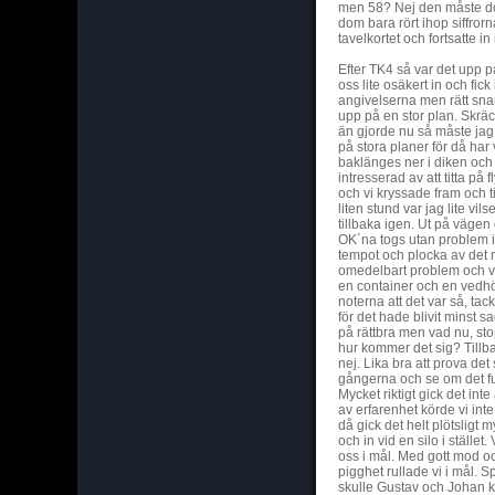
men 58? Nej den måste do
dom bara rört ihop siffrorn
tavelkortet och fortsatte in 
Efter TK4 så var det upp 
oss lite osäkert in och fic
angivelserna men rätt snar
upp på en stor plan. Skrä
än gjorde nu så måste jag l
på stora planer för då har v
baklänges ner i diken och i
intresserad av att titta på 
och vi kryssade fram och ti
liten stund var jag lite vil
tillbaka igen. Ut på väg
OK´na togs utan problem i
tempot och plocka av det 
omedelbart problem och v
en container och en vedhö
noterna att det var så, tac
för det hade blivit minst s
på rättbra men vad nu, sto
hur kommer det sig? Tillb
nej. Lika bra att prova det
gångerna och se om det f
Mycket riktigt gick det inte
av erfarenhet körde vi inte
då gick det helt plötsligt my
och in vid en silo i ställe
oss i mål. Med gott mod 
pigghet rullade vi i mål. 
skulle Gustav och Johan k