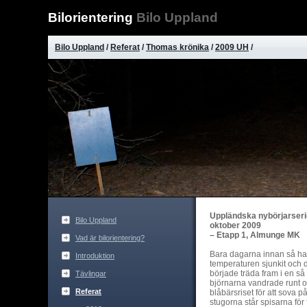
Bilorientering
Bilo Uppland
Bilo Uppland
/
Referat
/
Thomas krönika
/
2009 UH
/
Uppländska nybörjarserien
Bilo Uppland
oktober 2009
– Etapp 1, Almunge MK
Vad är bilorientering?
Bara dagarna innan så had
Introduktion
temperaturen sjunkit och 
började träda fram i en så
Tävlingar
björnarna vandrade runt o
Referat
blåbärsriset för att sova 
stugorna står spisarna fö