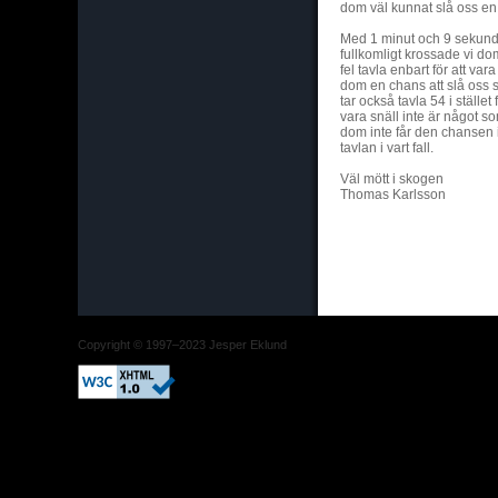
dom väl kunnat slå oss en
Med 1 minut och 9 sekund
fullkomligt krossade vi dom.
fel tavla enbart för att va
dom en chans att slå oss s
tar också tavla 54 i stället 
vara snäll inte är något s
dom inte får den chansen 
tavlan i vart fall.
Väl mött i skogen
Thomas Karlsson
Copyright © 1997–2023 Jesper Eklund