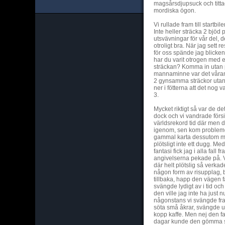
magsårsdjupsuck och titt
mordiska ögon.
Vi rullade fram till startbi
Inte heller sträcka 2 bjö
utsvävningar för vår del, de
otroligt bra. När jag sett 
för oss spände jag blicken 
har du varit otrogen med 
sträckan? Komma in utan pr
mannaminne var det våran f
2 gynsamma sträckor utan
ner i fötterna att det nog 
3.
Mycket riktigt så var de det
dock och vi vandrade förs
världsrekord tid där men d
igenom, sen kom problem
gammal karta dessutom me
plötsligt inte ett dugg. Med
fantasi fick jag i alla fal
angivelserna pekade på. V
där helt plötslig så verkad
någon form av risupplag, 
tillbaka, happ den vägen f
svängde lydigt av i tid och
den ville jag inte ha just 
någonstans vi svängde fram
söta små åkrar, svängde 
kopp kaffe. Men nej den fa
dagar kunde den gömma si