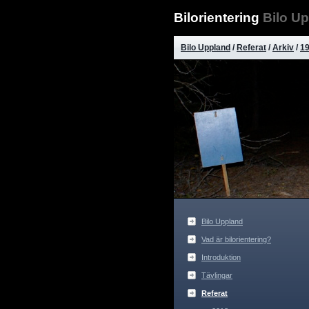
Bilorientering
Bilo U
Bilo Uppland
/
Referat
/
Arkiv
/
1
Bilo Uppland
Vad är bilorientering?
Introduktion
Tävlingar
Referat