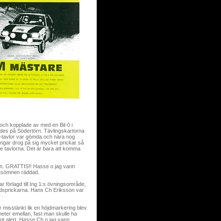
 och kopplade av med en Bil-0 i
des på Södertörn. Tävlingskartorna
OK-tavlor var gömda och nära nog
ningar drog på sig mycket prickar så
de tavlorna. Det är bara att komma
an. GRATTIS!! Hasse o jag vann
ttsömnen räddad.
ar förlagd till Ing 1:s övningsområde,
 tidsprickarna. Hans Ch Eriksson var
 misstänkt lik en höjdmarkering blev
eter emellan, fast man skulle ha
tigt alert. Hasse Ch o jag vann