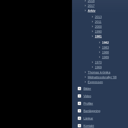
2018
2017
Arkiv
2013
2011
2000
1990
1981
1982
1983
1988
1989
1970
1969
Thomas krönika
Midnattssolsrallyt '08
Expressen
Bilder
Video
Profiler
Banläggning
Länkar
Kontakt