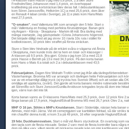
I A-klassen vann Hasse o jag med 0,6 prick, 2:a blev Sture
Fredholm/Sten Johansson med 1,4 prick, en överhoppad
kraftledning på ena kortsträckan blev deras fall. I debsutantklasaen
kom Sören Jansson/Bo, Hellström 1C):a med 25,6 prick, dom åker
en Renault 4 laban (enda i Sverige), på 11:e plats kom Hans/Mats
med 27,5 prick.
"O-smaken"
, med Vallentuna MK som arrangör den 5 febr. Start o
mål i Vallentuna en fredag med perfekta förutsättningar. Banan gick
via Angarn - Kårsta - Skepptuna - Markim till mål. Bra tävling med
många startande, Jag gästspelade i Gösta Johanssons högerstol.
Det började dåligt med att jag skrev 10 i tavla 10s ruta i stället för
kodbokstaven, 10 prick blev straffet på första sträckan.
Sture o Sten blev hindrade på de erkänt svåra o-vägarna vid Ånsta
i Skepptuna, men kunde trots det ta hem en total- och klasseger i
A-klassen på 9,5 prick. Bra gjort. Gösta o jag kom 10:a med 22,8
prick Hasse o Bernth på 13:e med 34,3 prick. På den korta banan
kom Hans o Mats 6:a totalt och 2:a i debutantklassen med 43,5
prick.
Februarijakten.
Dagen före Wolrath-Trofén smet jag ifrån alla tävlingsförberedelser
Västerhaninge. Bromma MS var arrangör och tävlingen hette Februarijakten och kör
var av ett erbarmligt dåligt tryck (ej tryckta hos Svensk 0ffset) och att sedan alla 
omöjliga att upptäcka, (svårt). Det gjorde att korta banans mindre rutinerade besätt
att Sören/Bo och Sture Jonsson/Gunilla Arvidsson tvingades bryta då dom inte hitta
igen, värre kan det inte bli.
Korta banan vanns av D-klassens Hans/Mats med 25,3 prick, över 12 prick före 2:
långa banan på 17,9 prick, Haglund/Edvall Bromma MS med 26,7 prick Olev 2:a, na
MHF O 16 jan. Sthlm:s MHFs Knutdansen.
Start i Södertälje, nästan hela banan v
Almnäs, med mål i Järna. Vid ett cementgjuteri var kartbilden felritad, så där ströks
min chaufför denna kväll, vi kom 3:a på 49 prick, 16 efter segrande Haglund/Edvall.
19 febr. Duckhamnsvalsen.
Start o mål vid Åkers styckebruk. En svartväg som var
den tavla som de flesta missade. Sedan 2 varv med de flesta kontroller bara några m
dom på olika varv, vilket gjorde att prickarna rasade iväg om inte kartläsaren var rik