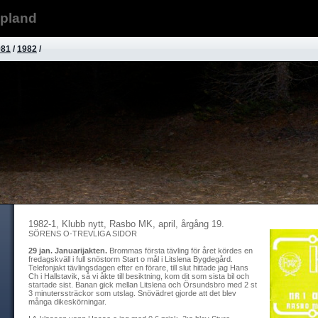
ppland
981
/
1982
/
1982-1, Klubb nytt, Rasbo MK, april, årgång 19.
SÖRENS O-TREVLIGA SIDOR
29 jan. Januarijakten.
Brommas första tävling för året kördes en
fredagskväll i full snöstorm Start o mål i Litslena Bygdegård.
Telefonjakt tävlingsdagen efter en förare, till slut hittade jag Hans
Ch i Hallstavik, så vi åkte till besiktning, kom dit som sista bil och
startade sist. Banan gick mellan Litslena och Örsundsbro med 2 st
3 minuterssträckor som utslag. Snövädret gjorde att det blev
många dikeskörningar.