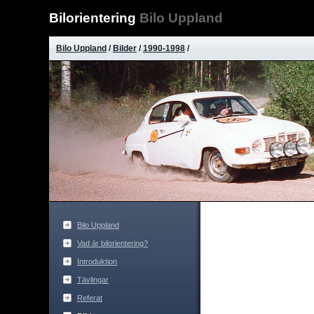
Bilorientering
Bilo Uppland
Bilo Uppland
/
Bilder
/
1990-1998
/
Bilo Uppland
Vad är bilorientering?
Introduktion
Tävlingar
Referat