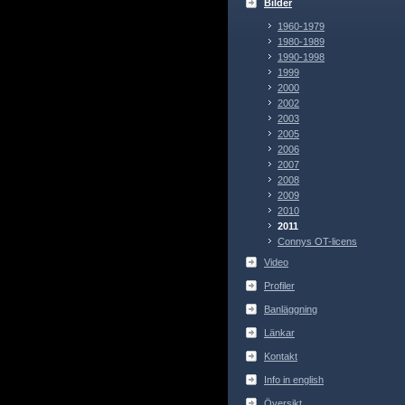
Bilder
1960-1979
1980-1989
1990-1998
1999
2000
2002
2003
2005
2006
2007
2008
2009
2010
2011
Connys OT-licens
Video
Profiler
Banläggning
Länkar
Kontakt
Info in english
Översikt