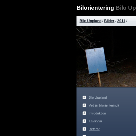
Bilorientering
Bilo U
Bilo Uppland
/
Bilder
/
2011
/
Bilo Uppland
Vad är bilorientering?
Introduktion
Tävlingar
Referat