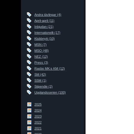
Andra tävlingar (4)
April-april (11)
Inbjudan (21)
Internationellt (17)
Klubbnytt (10)
MSN (7)
MSO (48)
NEZ (12)
Press (3)
Rasbo MK:s KM (12)
SM (42)
SSM (1)
Stipendie (2)
Upplandsserien (100)
2025
2024
2023
2022
2021