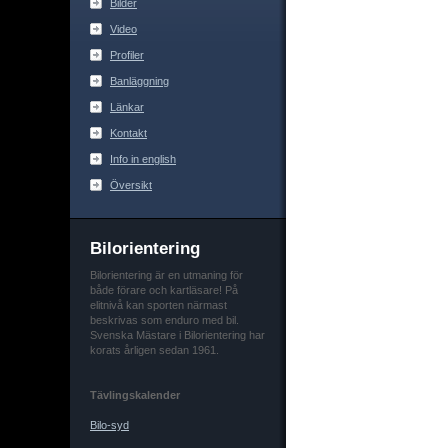
Bilder
Video
Profiler
Banläggning
Länkar
Kontakt
Info in english
Översikt
Bilorientering
Bilorientering är en utmaning för
både förare och kartläsare! På
elitnivå kan sporten närmast
beskrivas som enduro med bil.
Svenska Mästare i Bilorientering har
korats årligen sedan 1961.
Tävlingskalender
Bilo-syd