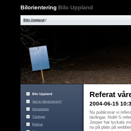
Bilorientering
Bilo Uppland
Bilo Uppland
/
Referat vår
Bilo Uppland
Vad är bilorientering?
2004-06-15 10:3
Introduktion
Nu publicerar vi refe
Tävlingar
tävlingar. NoM-S ref
Jesper har lyckats mis
Referat
nu på plats på webben i