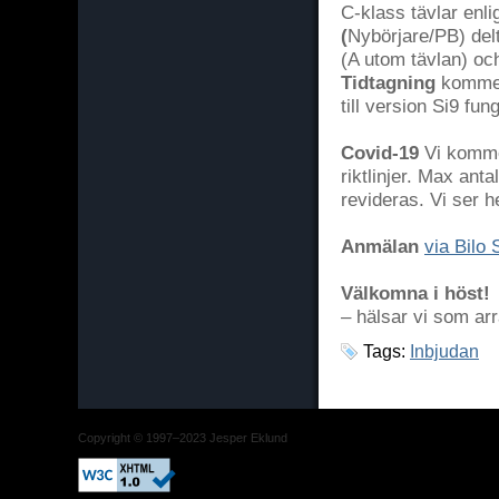
C-klass tävlar enli
(
Nybörjare/PB) del
(A utom tävlan) och
Tidtagning
kommer
till version Si9 fun
Covid-19
Vi komme
riktlinjer. Max ant
revideras. Vi ser he
Anmälan
via Bilo 
Välkomna i höst!
– hälsar vi som ar
Tags:
Inbjudan
Copyright © 1997–2023 Jesper Eklund