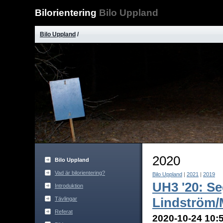
Bilorientering
Bilo Uppland
Bilo Uppland
/
2020
Bilo Uppland
Vad är bilorientering?
Bilo Uppland
|
2021
|
2019
UH3 '20: S
Introduktion
Lindström
Tävlingar
Referat
2020-10-24 10:5