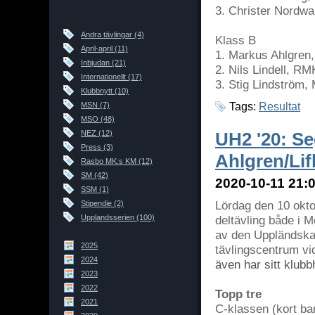
3. Christer Nordwa
Andra tävlingar (4)
Klass B
April-april (11)
1. Markus Ahlgren,
Inbjudan (21)
2. Nils Lindell, R
Internationellt (17)
3. Stig Lindström,
Klubbnytt (10)
MSN (7)
Tags:
Resultat
MSO (48)
NEZ (12)
UH2 '20: S
Press (3)
Ahlgren/Lif
Rasbo MK:s KM (12)
SM (42)
2020-10-11 21:0
SSM (1)
Lördag den 10 okto
Stipendie (2)
Upplandsserien (100)
deltävling både i 
av den Uppländska 
2025
tävlingscentrum v
2024
även har sitt klub
2023
2022
Topp tre
2021
C-klassen (kort ba