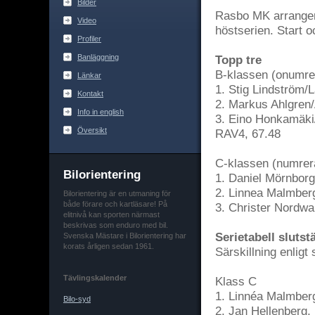
Bilder
Rasbo MK arrangera
Video
höstserien. Start o
Profiler
Banläggning
Topp tre
B-klassen (onumre
Länkar
1. Stig Lindström
Kontakt
2. Markus Ahlgren/
Info in english
3. Eino Honkamäki
Översikt
RAV4, 67.48
C-klassen (numrer
Bilorientering
1. Daniel Mörnbor
2. Linnea Malmber
Bilorientering är en utmaning för
både förare och kartläsare! På
3. Christer Nordwa
elitnivå kan sporten närmast
beskrivas som enduro med bil.
Serietabell slutst
Svenska Mästare i Bilorientering har
korats årligen sedan 1961.
Särskillning enlig
Tävlingskalender
Klass C
1. Linnéa Malmber
Bilo-syd
2. Jan Hellenberg