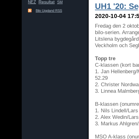
Resultat
NEZ
SM
UH1 '20: Se
Bilo Uppland RSS
2020-10-04 17:5
Fredag den 2 okto
bilo-serien. Arran
Litslena bygdegård
Veckholm och Segla
Topp tre
C-klassen (kort ba
1. Jan Hellenber
52.29
2. Christer Nordwa
3. Linnea Malmber
B-klassen (onumr
1. Nils Lindell/Lar
2. Alex Wedin/Lar
3. Markus Ahlgren/
MSO A-klass (onum