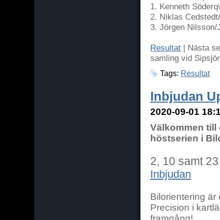
1. Kenneth Söderq
2. Niklas Cedstedt
3. Jörgen Nilsson
Resultat
| Nästa se
samling vid Sipsjö
Tags:
Resultat
Inbjudan U
2020-09-01 18:1
Välkommen till
höstserien i Bil
2, 10 samt 23
Inbjudan
Bilorientering är 
Precision i kart
framgång!