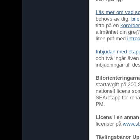
Läs mer om vad som
behövs av dig,
bile
titta på en
körorder
allmänhet din grej?
liten pdf med
introd
Inbjudan med etap
och två ingår även
inbjudningar till de
Bilorienteringarn
startavgift på 200
nationell licens so
SEK/etapp för rena
PM.
Licens i en annan
licenser på
www.sb
Tävlingsbanor Up