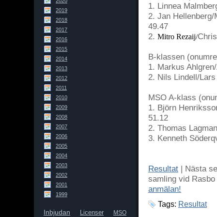
2020
1. Linnea Malmbe
2019
2. Jan Hellenber
2018
49.47
2017
2.
Chris
Mitro Rezaij
/
2016
2015
B-klassen (onumr
2014
1. Markus Ahlgren
2013
2. Nils Lindell/Lar
2012
2011
MSO A-klass (onum
2010
1. Björn Henrikss
2009
51.12
2008
2. Thomas Lagman/
2007
2006
3. Kenneth Söderq
2005
2004
2003
Resultat
| Nästa se
2002
samling vid Rasbo
2001
anmälan!
1999
Tags:
Resultat
Inbjudan
Licenser
MSO