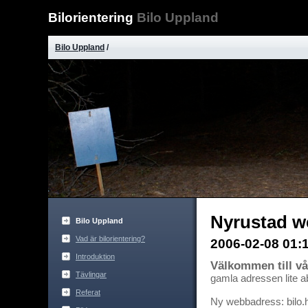
Bilorientering
Bilo Uppland
Bilo Uppland
/
Nyrustad w
Bilo Uppland
Vad är bilorientering?
2006-02-08 01:1
Introduktion
Välkommen till vå
Tävlingar
gamla adressen lite a
Referat
Ny webbadress: bilo.