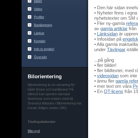
Bilder
• Den här sidan innehå
Video
• Nyheter finns i egna
Profiler
nyhetstexter om SM 
• Fler ny-gamla
refera
Banläggning
av
gamla artiklar
från
Länkar
•
Länksidan
är upprens
• Infosidan på
engels
Kontakt
• Alla gamla inaktuell
Info in english
under
Tävlingar
iställe
Översikt
...på gång
• fler bilder!
• fler bildtexter, med 
•
videosidan
som inte r
Bilorientering
• ännu fler
gamla refer
Bilorientering är en utmaning för
• mer text om våra
Pro
både förare och kartläsare! På
• En
OT-licens
från 1
elitnivå kan sporten närmast
beskrivas som enduro med bil.
Svenska Mästare i Bilorientering har
korats årligen sedan 1961.
Tävlingskalender
Bilo-syd