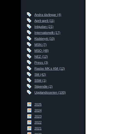
Andra tävlingar (4)
April-april (11)
Inbjudan (21)
Internationellt (17)
Klubbnytt (10)
MSN (7)
MSO (48)
NEZ (12)
Press (3)
Rasbo MK:s KM (12)
SM (42)
SSM (1)
Stipendie (2)
Upplandsserien (100)
2025
2024
2023
2022
2021